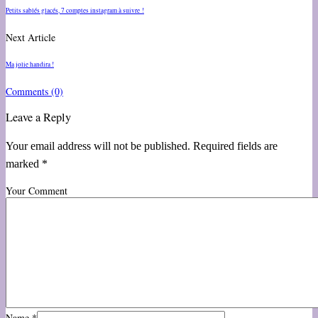
Petits sablés glacés, 7 comptes instagram à suivre !
Next Article
Ma jolie handira !
Comments
(0)
Leave a Reply
Your email address will not be published. Required fields are
marked *
Your Comment
Name
*