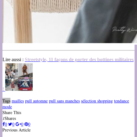
Lire aussi :
Streetstyle, 11 façons de porter des bottines militaires
!
Tags
mailles
pull automne
pull sans manches
sélection shopping
tendance
mode
Share This
1
Shares
0
0
0
0
Previous Article