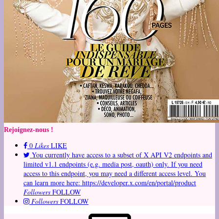
Rejoignez-nous !
0
Likes
LIKE
You currently have access to a subset of X API V2 endpoints and
limited v1.1 endpoints (e.g. media post, oauth) only. If you need
access to this endpoint, you may need a different access level. You
can learn more here: https://developer.x.com/en/portal/product
Followers
FOLLOW
Followers
FOLLOW