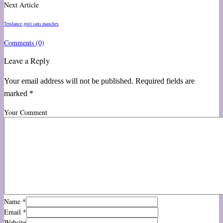
Next Article
Tendance, pull sans manches
Comments
(0)
Leave a Reply
Your email address will not be published. Required fields are
marked *
Your Comment
Name
*
Email
*
Website