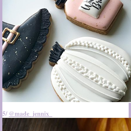
5/
@made_jennix_