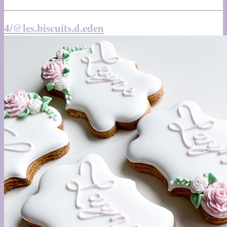
4/@les.biscuits.d.eden