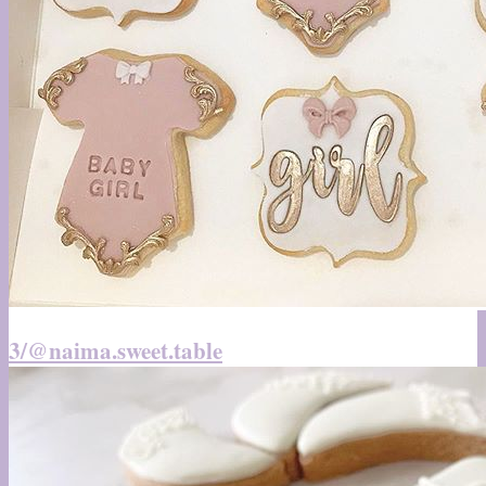
3/@naima.sweet.table