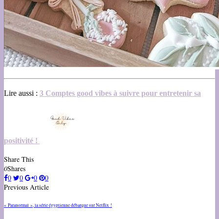
Lire aussi :
3 Comptes good vibes à suivre pour entretenir sa
positivité !
Share This
0
Shares
0
0
0
0
Previous Article
« Paranormal », la série égyptienne débarque sur Netflix !