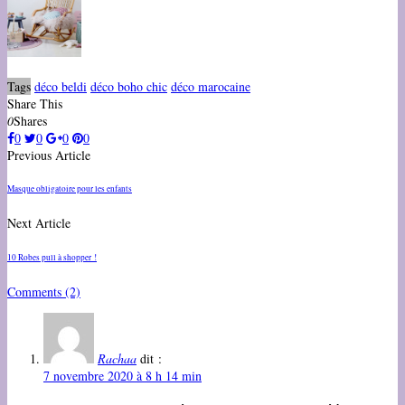
Tags
déco beldi
déco boho chic
déco marocaine
Share This
0
Shares
0
0
0
0
Previous Article
Masque obligatoire pour les enfants
Next Article
10 Robes pull à shopper !
Comments
(2)
Rachaa
dit :
7 novembre 2020 à 8 h 14 min