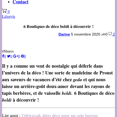
Contact
0
Lifestyle
6 Boutiques de déco beldi à découvrir !
Darine
5 novembre 2020
0
2
0
Shares
0
0
0
0
Il y a comme un vent de nostalgie qui déferle dans
l’univers de la déco !
Une sorte de madeleine de Proust
aux saveurs de vacances d’été chez
et qui nous
geda
laisse un arrière-goût
doux-amer
devant les rayons de
tapis berbères, et de vaisselle
6 Boutiques de déco
beldi.
à découvrir !
beldi
Lire aussi :
Télétravail, idées déco pour un coin bureau