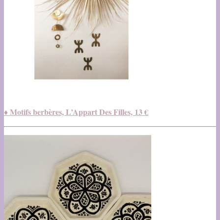
♦ Motifs berbères, L’Appart Des Filles, 13 €