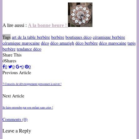
A lire aussi :
A la bonne heure !
Tags
art de la table berbère
berbère
boutiques déco
céramique berbère
céramique marocaine
déco
déco amazigh
déco berbère
déco marocaine
tapis
berbère
tendance déco
Share This
0
Shares
0
0
0
0
Previous Article
7 Conseils de développement personnel à suivre !
Next Article
Se faire entendre par son enfant sans crier !
Comments
(0)
Leave a Reply