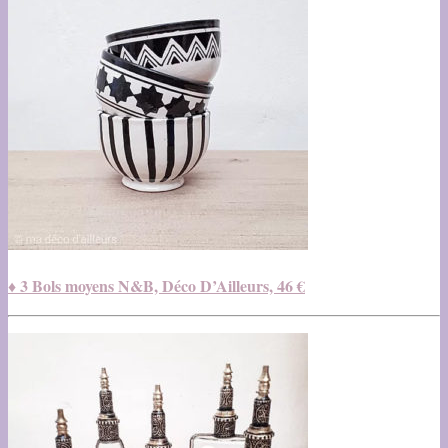
♦ 3 Bols moyens N&B, Déco D’Ailleurs, 46 €