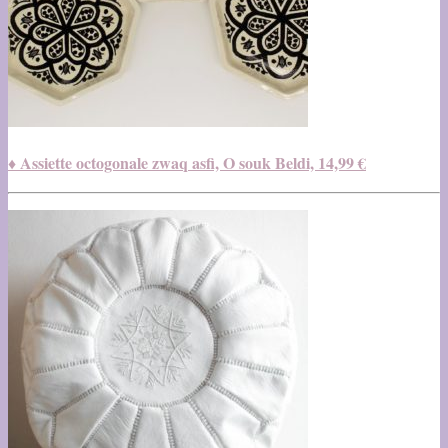
♦ Assiette octogonale zwaq asfi, O souk Beldi, 14,99 €