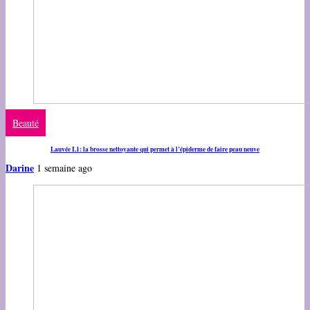
Beauté
Lauvée L1: la brosse nettoyante qui permet à l’épiderme de faire peau neuve
Darine
1 semaine ago