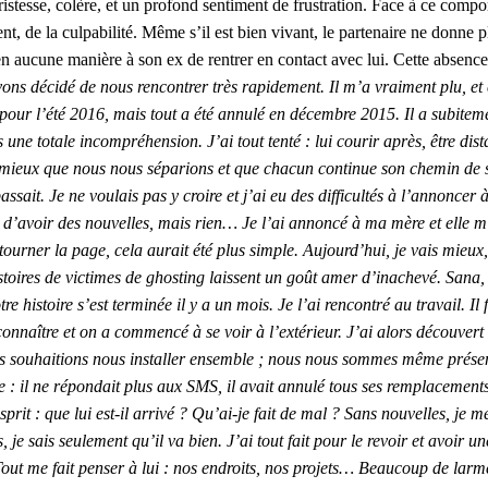
ristesse, colère, et un profond sentiment de frustration. Face à ce comp
t, de la culpabilité. Même s’il est bien vivant, le partenaire ne donne 
 en aucune manière à son ex de rentrer en contact avec lui. Cette absenc
ns décidé de nous rencontrer très rapidement. Il m’a vraiment plu, et c’
our l’été 2016, mais tout a été annulé en décembre 2015. Il a subitem
 une totale incompréhension. J’ai tout tenté : lui courir après, être dist
alait mieux que nous nous séparions et que chacun continue son chemin de 
assait. Je ne voulais pas y croire et j’ai eu des difficultés à l’annoncer 
ir d’avoir des nouvelles, mais rien… Je l’ai annoncé à ma mère et ell
tourner la page, cela aurait été plus simple. Aujourd’hui, je vais mieu
stoires de victimes de ghosting laissent un goût amer d’inachevé. Sana, 
 histoire s’est terminée il y a un mois. Je l’ai rencontré au travail. Il
connaître et on a commencé à se voir à l’extérieur. J’ai alors découvert 
 souhaitions nous installer ensemble ; nous nous sommes même présenté
 : il ne répondait plus aux SMS, il avait annulé tous ses remplacements
rit : que lui est-il arrivé ? Qu’ai-je fait de mal ? Sans nouvelles, je m
je sais seulement qu’il va bien. J’ai tout fait pour le revoir et avoir u
out me fait penser à lui : nos endroits, nos projets… Beaucoup de larme