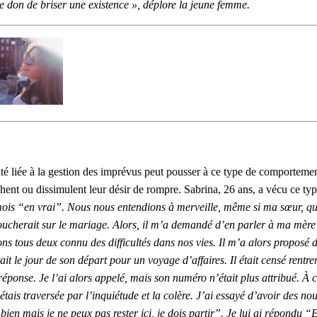
t le don de briser une existence », déplore la jeune femme.
té liée à la gestion des imprévus peut pousser à ce type de comportement
achent ou dissimulent leur désir de rompre. Sabrina, 26 ans, a vécu ce typ
ois “en vrai”. Nous nous entendions à merveille, même si ma sœur, qui 
ucherait sur le mariage. Alors, il m’a demandé d’en parler à ma mère e
vons tous deux connu des difficultés dans nos vies. Il m’a alors proposé
it le jour de son départ pour un voyage d’affaires. Il était censé rentrer t
éponse. Je l’ai alors appelé, mais son numéro n’était plus attribué. À ce
 j’étais traversée par l’inquiétude et la colère. J’ai essayé d’avoir des no
en mais je ne peux pas rester ici, je dois partir”. Je lui ai répondu 