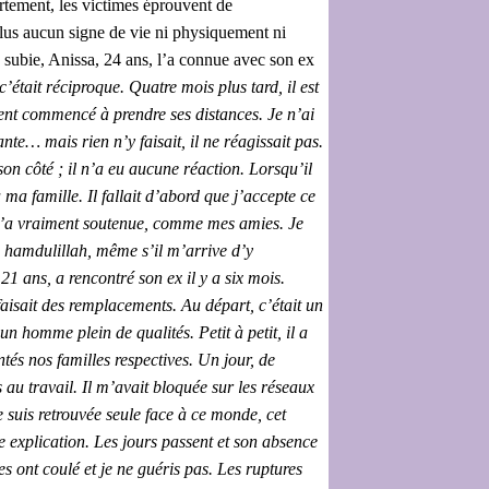
ortement, les victimes éprouvent de
plus aucun signe de vie ni physiquement ni
e subie, Anissa, 24 ans, l’a connue avec son ex
était réciproque. Quatre mois plus tard, il est
ent commencé à prendre ses distances. Je n’ai
ante… mais rien n’y faisait, il ne réagissait pas.
son côté ; il n’a eu aucune réaction. Lorsqu’il
à ma famille. Il fallait d’abord que j’accepte ce
e m’a vraiment soutenue, comme mes amies. Je
x, hamdulillah, même s’il m’arrive d’y
21 ans, a rencontré son ex il y a six mois.
 faisait des remplacements. Au départ, c’était un
un homme plein de qualités. Petit à petit, il a
s nos familles respectives. Un jour, de
 au travail. Il m’avait bloquée sur les réseaux
e suis retrouvée seule face à ce monde, cet
ne explication. Les jours passent et son absence
s ont coulé et je ne guéris pas. Les ruptures