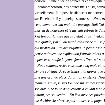
derrière lui une nuée de souvenirs et provoque t
l’incompréhension, des doutes mais aussi, souven
virtuellement. Il impose le silence et ne permet
sur Facebook, il y a quelques années. «
Nous avo
venu demander ma main. Le mariage était fixé p
plus eu de nouvelles et je me suis retrouvée dans
J’ai fini par lui dire que si c’était ainsi, il v
m’a quittée, j’ai eu du mal à réaliser ce qui se p
qui m’arrivait. J’avais toujours un peu d’espo
pense qu’avec une explication j’aurais réussi à 
repenser », confie la jeune femme. Toutes les hi
« Nous sommes restés ensemble cinq mois et notre
simple collègue. Avec le temps, j’ai appris à le 
pris une grande place dans mon existence. Nous
manière subite, je suis tombée sur sa messagerie
sociaux. Une foule de questions a envahi mon esp
amour, ces souvenirs… En lien avec ses proches, 
me déchire. Je n’arrive pas à tourner la page. T