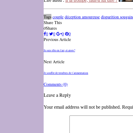
Lire aussi :
Il la trompe, faut-il lui dire ?
Tags
couple
déception amoureuse
disparition sougain
Share This
0
Shares
0
0
0
0
Previous Article
Je suis tête en l'air, et alors?
Next Article
Je souffre de troubles de l’alimentation
Comments
(0)
Leave a Reply
Your email address will not be published. Requi