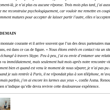
oment-là, je n’ai plus eu aucune réponse. Trois mois plus tard, j’ai au
e je me reconstruise psychologiquement, car vouloir me remettre en couple
mment matures pour accepter de laisser partir l’autre, elles n’accepten
NDEMAIN
 monnaie courante et il arrive souvent que l’un des deux partenaires man
ans, est dans ce cas de figure. «
Nous étions entrés en contact via un site
échangé à travers Skype. Peu à peu, j’ai eu envie d’entamer une relatio
pas vu immédiatement, mais seulement huit mois après notre rencontre vi
ment bien et quand est venu le moment de nous séparer, je n’ai pas pu 
 quand je suis rentrée à Paris, il ne répondait plus à son téléphone, m’
à, mais parfois, j’en ai encore les larmes aux yeux
», confie Asma. Renoue
en n’indique qu’elle devra revivre cette douloureuse expérience.