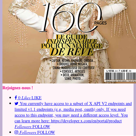
Rejoignez-nous !
0
Likes
LIKE
You currently have access to a subset of X API V2 endpoints and
limited v1.1 endpoints (e.g. media post, oauth) only. If you need
access to this endpoint, you may need a different access level. You
can learn more here: https://developer.x.com/en/portal/product
Followers
FOLLOW
Followers
FOLLOW