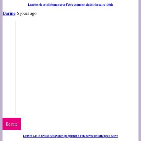
Lunettes de soleil femme pour l’été : comment choisir la paire idéale
Darine
6 jours ago
Beauté
Lauvée L1: la brosse nettoyante qui permet à l’épiderme de faire peau neuve