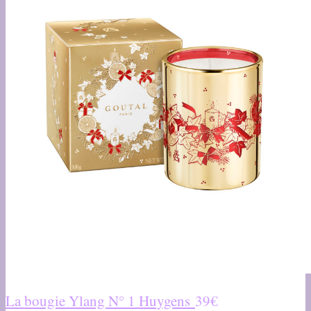
La bougie Ylang N° 1 Huygens
39€