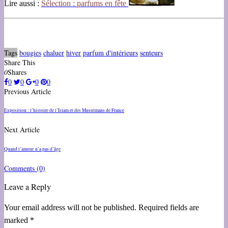
Lire aussi :
Sélection : parfums en fête
Tags
bougies
chaluer
hiver
parfum d'intérieurs
senteurs
Share This
0
Shares
0
0
0
0
Previous Article
Exposition : l’histoire de l’Islam et des Musulmans de France
Next Article
Quand l’amour n’a pas d’âge
Comments
(0)
Leave a Reply
Your email address will not be published. Required fields are
marked *