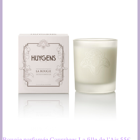
Bougie parfumée Courrèges La fille de l’Air 55€