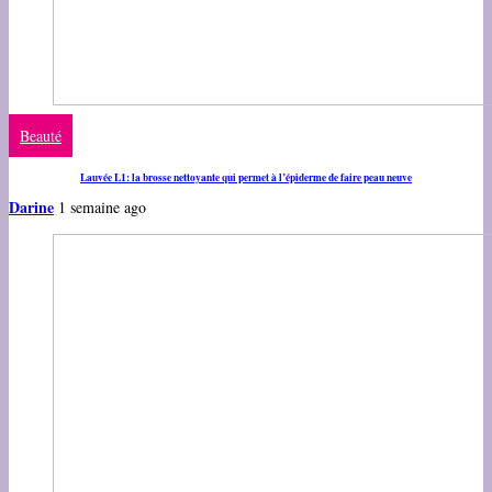
Beauté
Lauvée L1: la brosse nettoyante qui permet à l’épiderme de faire peau neuve
Darine
1 semaine ago