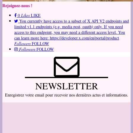
Rejoignez-nous !
0
Likes
LIKE
You currently have access to a subset of X API V2 endpoints and
limited v1.1 endpoints (e.g. media post, oauth) only. If you need
access to this endpoint, you may need a different access level. You
can learn more here: https://developer.x.com/en/portal/product
Followers
FOLLOW
Followers
FOLLOW
NEWSLETTER
Enregistrez votre email pour recevoir nos dernières actus et informations.