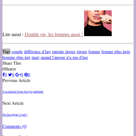
Lire aussi :
Double vie, les femmes aussi !
Tags
couple
différence d'âge
entente époux
époux
femme
femme plus âgée
homme plus âgé
mari
quand l'amour n'a pas d'âge
Share This
0
Shares
0
0
0
0
Previous Article
A la chaleur d'une bougie parfumée
Next Article
On fait appart' à part !
Comments
(0)