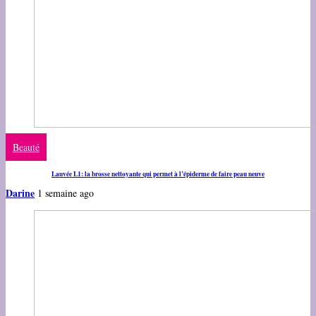
Beauté
Lauvée L1: la brosse nettoyante qui permet à l’épiderme de faire peau neuve
Darine
1 semaine ago