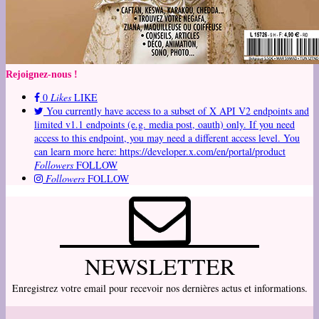
Rejoignez-nous !
0
Likes
LIKE
You currently have access to a subset of X API V2 endpoints and
limited v1.1 endpoints (e.g. media post, oauth) only. If you need
access to this endpoint, you may need a different access level. You
can learn more here: https://developer.x.com/en/portal/product
Followers
FOLLOW
Followers
FOLLOW
NEWSLETTER
Enregistrez votre email pour recevoir nos dernières actus et informations.