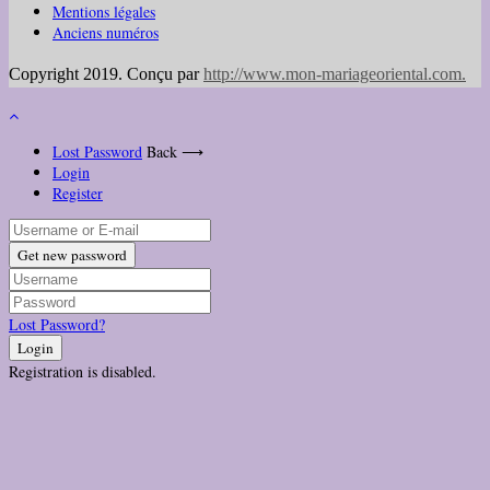
Mentions légales
Anciens numéros
Copyright 2019. Conçu par
http://www.mon-mariageoriental.com
.
Lost Password
Back ⟶
Login
Register
Get new password
Lost Password?
Login
Registration is disabled.