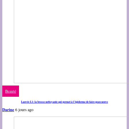
Beauté
Lauvée L1: la brosse nettoyante qui permet à l’épiderme de faire peau neuve
Darine
6 jours ago