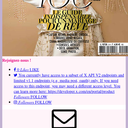
Rejoignez-nous !
0
Likes
LIKE
You currently have access to a subset of X API V2 endpoints and
limited v1.1 endpoints (e.g. media post, oauth) only. If you need
access to this endpoint, you may need a different access level. You
can learn more here: https://developer.x.com/en/portal/product
Followers
FOLLOW
Followers
FOLLOW