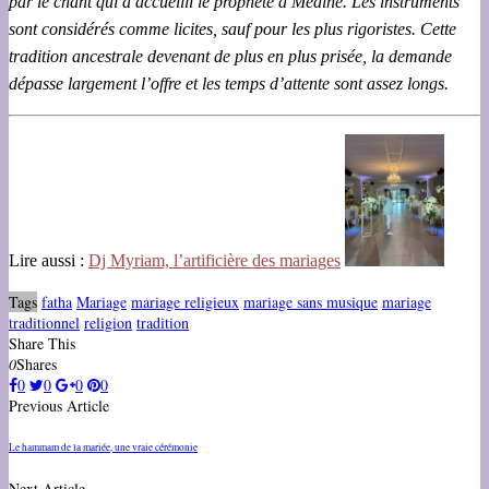
par le chant qui a accueilli le prophète à Médine. Les instruments
sont considérés comme licites, sauf pour les plus rigoristes. Cette
tradition ancestrale devenant de plus en plus prisée, la demande
dépasse largement l’offre et les temps d’attente sont assez longs.
Lire aussi :
Dj Myriam, l’artificière des mariages
Tags
fatha
Mariage
mariage religieux
mariage sans musique
mariage
traditionnel
religion
tradition
Share This
0
Shares
0
0
0
0
Previous Article
Le hammam de la mariée, une vraie cérémonie
Next Article