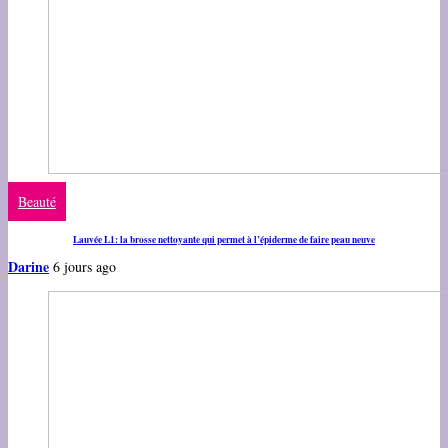
Beauté
Lauvée L1: la brosse nettoyante qui permet à l’épiderme de faire peau neuve
Darine
6 jours ago