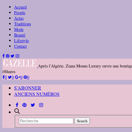
Accueil
People
Actus
Traditions
Mode
Beauté
Lifestyle
Contact
Après l’Algérie, Ziana Mouns Luxury ouvre une boutiq
0
Shares
0
0
0
0
S’ABONNER
ANCIENS NUMÉROS