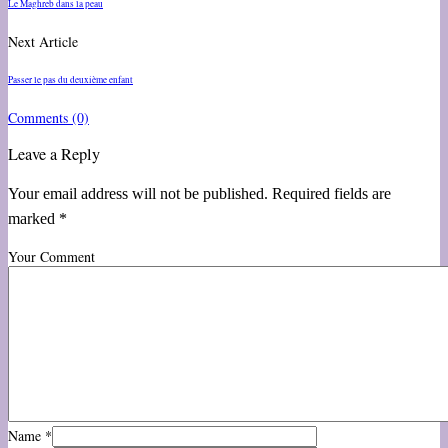
Le Maghreb dans la peau
Next Article
Passer le pas du deuxième enfant
Comments
(0)
Leave a Reply
Your email address will not be published. Required fields are
marked *
Your Comment
Name
*