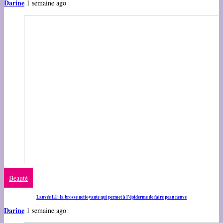
Darine
1 semaine ago
Beauté
Lauvée L1: la brosse nettoyante qui permet à l’épiderme de faire peau neuve
Darine
1 semaine ago