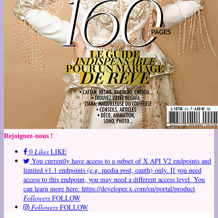
Rejoignez-nous !
0
Likes
LIKE
You currently have access to a subset of X API V2 endpoints and
limited v1.1 endpoints (e.g. media post, oauth) only. If you need
access to this endpoint, you may need a different access level. You
can learn more here: https://developer.x.com/en/portal/product
Followers
FOLLOW
Followers
FOLLOW