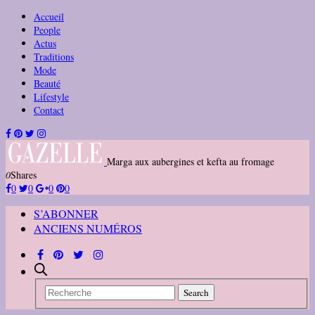
Accueil
People
Actus
Traditions
Mode
Beauté
Lifestyle
Contact
Marga aux aubergines et kefta au fromage
0
Shares
0
0
0
0
S’ABONNER
ANCIENS NUMÉROS