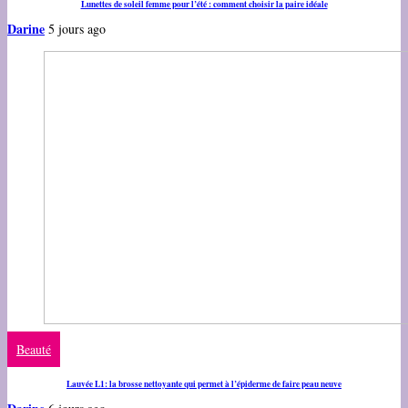
Lunettes de soleil femme pour l’été : comment choisir la paire idéale
Darine
5 jours ago
Beauté
Lauvée L1: la brosse nettoyante qui permet à l’épiderme de faire peau neuve