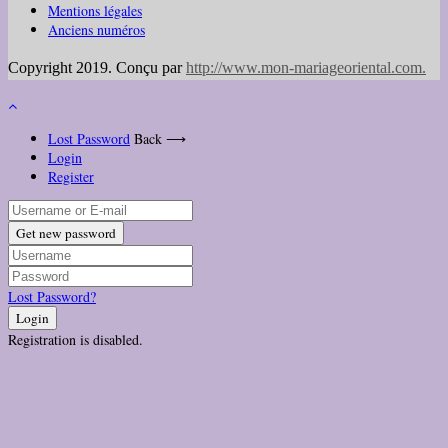
Mentions légales
Anciens numéros
Copyright 2019. Conçu par
http://www.mon-mariageoriental.com
.
Lost Password
Back ⟶
Login
Register
Get new password
Lost Password?
Login
Registration is disabled.