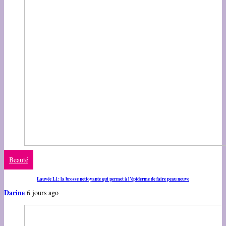
Beauté
Lauvée L1: la brosse nettoyante qui permet à l’épiderme de faire peau neuve
Darine
6 jours ago