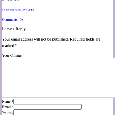
Cet été, adoptez la SLOW LIFE !
Comments
(0)
Leave a Reply
Your email address will not be published. Required fields are
marked *
Your Comment
Name
*
Email
*
Website