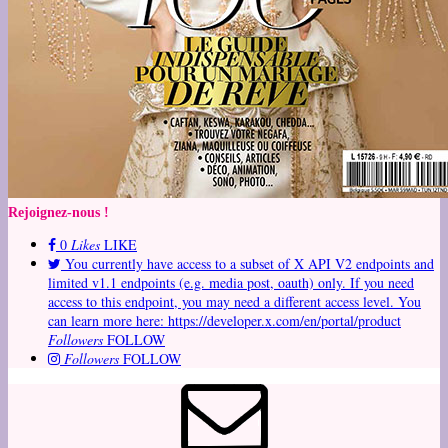
Rejoignez-nous !
0
Likes
LIKE
You currently have access to a subset of X API V2 endpoints and
limited v1.1 endpoints (e.g. media post, oauth) only. If you need
access to this endpoint, you may need a different access level. You
can learn more here: https://developer.x.com/en/portal/product
Followers
FOLLOW
Followers
FOLLOW