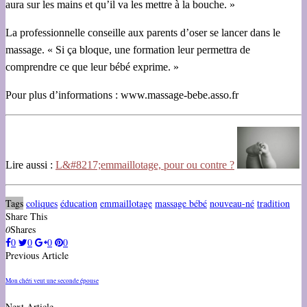
aura sur les mains et qu’il va les mettre à la bouche. »
La professionnelle conseille aux parents d’oser se lancer dans le
massage. « Si ça bloque, une formation leur permettra de
comprendre ce que leur bébé exprime. »
Pour plus d’informations : www.massage-bebe.asso.fr
Lire aussi :
L&#8217;emmaillotage, pour ou contre ?
Tags
coliques
éducation
emmaillotage
massage bébé
nouveau-né
tradition
Share This
0
Shares
0
0
0
0
Previous Article
Mon chéri veut une seconde épouse
Next Article