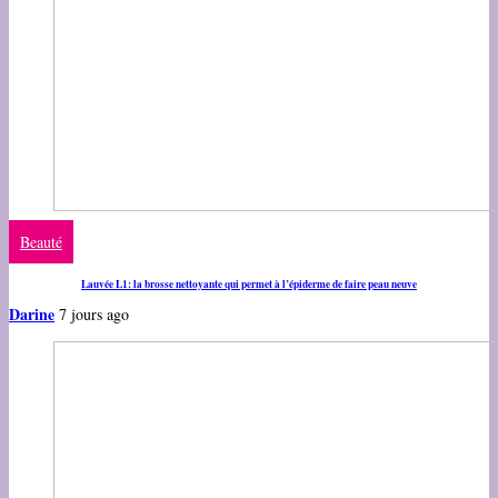
Beauté
Lauvée L1: la brosse nettoyante qui permet à l’épiderme de faire peau neuve
Darine
7 jours ago