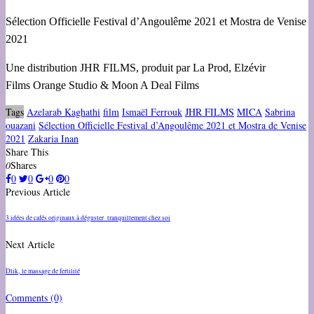
Sélection Officielle Festival d’Angoulême 2021 et Mostra de Venise
2021
Une distribution JHR FILMS, produit par La Prod, Elzévir
Films Orange Studio & Moon A Deal Films
Tags
Azelarab Kaghathi
film
Ismaël Ferrouk
JHR FILMS
MICA
Sabrina
ouazani
Sélection Officielle Festival d’Angoulême 2021 et Mostra de Venise
2021
Zakaria Inan
Share This
0
Shares
0
0
0
0
Previous Article
3 idées de cafés originaux à déguster tranquillement chez soi
Next Article
Dlik, le massage de fertilité
Comments
(0)